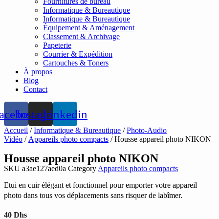
Fournitures de bureau
Informatique & Bureautique
Informatique & Bureautique
Équipement & Aménagement
Classement & Archivage
Papeterie
Courrier & Expédition
Cartouches & Toners
À propos
Blog
Contact
acebook
Instagram
Linkedin
Accueil
/
Informatique & Bureautique
/
Photo-Audio
Vidéo
/
Appareils photo compacts
/ Housse appareil photo NIKON
Housse appareil photo NIKON
SKU
a3ae127aed0a
Category
Appareils photo compacts
Etui en cuir élégant et fonctionnel pour emporter votre appareil
photo dans tous vos déplacements sans risquer de labîmer.
40
Dhs