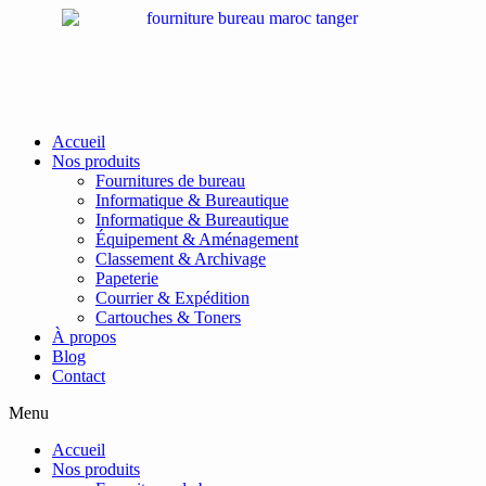
Passer
au
contenu
Accueil
Nos produits
Fournitures de bureau
Informatique & Bureautique
Informatique & Bureautique
Équipement & Aménagement
Classement & Archivage
Papeterie
Courrier & Expédition
Cartouches & Toners
À propos
Blog
Contact
Menu
Accueil
Nos produits