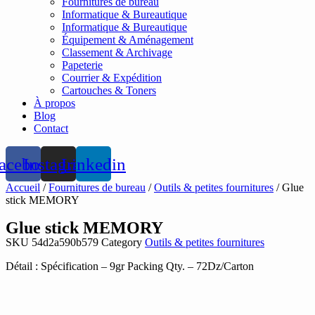
Fournitures de bureau
Informatique & Bureautique
Informatique & Bureautique
Équipement & Aménagement
Classement & Archivage
Papeterie
Courrier & Expédition
Cartouches & Toners
À propos
Blog
Contact
acebook
Instagram
Linkedin
Accueil
/
Fournitures de bureau
/
Outils & petites fournitures
/ Glue
stick MEMORY
Glue stick MEMORY
SKU
54d2a590b579
Category
Outils & petites fournitures
Détail : Spécification – 9gr Packing Qty. – 72Dz/Carton