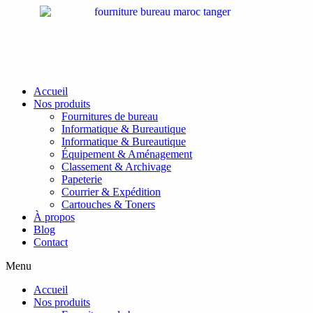
Passer
au
contenu
Accueil
Nos produits
Fournitures de bureau
Informatique & Bureautique
Informatique & Bureautique
Équipement & Aménagement
Classement & Archivage
Papeterie
Courrier & Expédition
Cartouches & Toners
À propos
Blog
Contact
Menu
Accueil
Nos produits