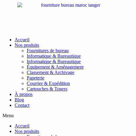
Passer
au
contenu
Accueil
Nos produits
Fournitures de bureau
Informatique & Bureautique
Informatique & Bureautique
Équipement & Aménagement
Classement & Archivage
Papeterie
Courrier & Expédition
Cartouches & Toners
À propos
Blog
Contact
Menu
Accueil
Nos produits