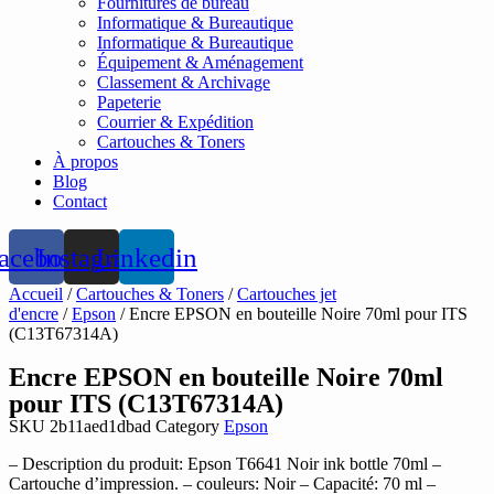
Fournitures de bureau
Informatique & Bureautique
Informatique & Bureautique
Équipement & Aménagement
Classement & Archivage
Papeterie
Courrier & Expédition
Cartouches & Toners
À propos
Blog
Contact
acebook
Instagram
Linkedin
Accueil
/
Cartouches & Toners
/
Cartouches jet
d'encre
/
Epson
/ Encre EPSON en bouteille Noire 70ml pour ITS
(C13T67314A)
Encre EPSON en bouteille Noire 70ml
pour ITS (C13T67314A)
SKU
2b11aed1dbad
Category
Epson
– Description du produit: Epson T6641 Noir ink bottle 70ml –
Cartouche d’impression. – couleurs: Noir – Capacité: 70 ml –