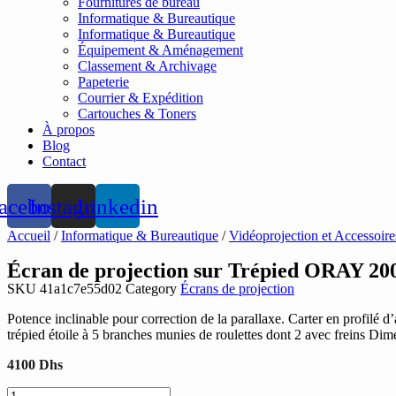
Fournitures de bureau
Informatique & Bureautique
Informatique & Bureautique
Équipement & Aménagement
Classement & Archivage
Papeterie
Courrier & Expédition
Cartouches & Toners
À propos
Blog
Contact
acebook
Instagram
Linkedin
Accueil
/
Informatique & Bureautique
/
Vidéoprojection et Accessoire
Écran de projection sur Trépied ORAY 20
SKU
41a1c7e55d02
Category
Écrans de projection
Potence inclinable pour correction de la parallaxe. Carter en profilé d
trépied étoile à 5 branches munies de roulettes dont 2 avec freins Di
4100
Dhs
quantité