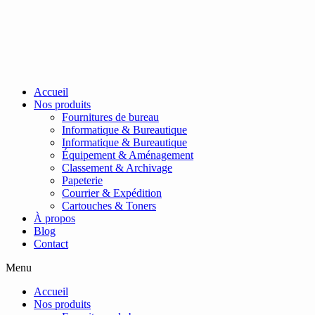
Passer
au
contenu
Accueil
Nos produits
Fournitures de bureau
Informatique & Bureautique
Informatique & Bureautique
Équipement & Aménagement
Classement & Archivage
Papeterie
Courrier & Expédition
Cartouches & Toners
À propos
Blog
Contact
Menu
Accueil
Nos produits