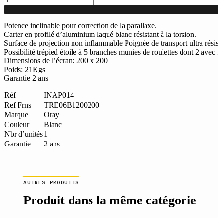
de
Écran
de
Potence inclinable pour correction de la parallaxe.
projection
Carter en profilé d’aluminium laqué blanc résistant à la torsion.
sur
Surface de projection non inflammable Poignée de transport ultra rési
Trépied
Possibilité trépied étoile à 5 branches munies de roulettes dont 2 avec 
ORAY
Dimensions de l’écran: 200 x 200
200X200
Poids: 21Kgs
cm
Garantie 2 ans
avec
carter
Réf
INAP014
en
Ref Frns
TRE06B1200200
aluminium
Marque
Oray
laqué
Couleur
Blanc
blanc
Nbr d’unités
1
Garantie
2 ans
AUTRES PRODUITS
Produit dans la même catégorie