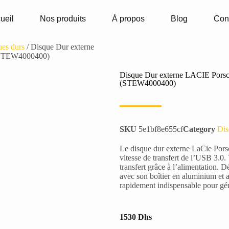
ueil
Nos produits
À propos
Blog
Con
ues durs
/ Disque Dur externe
(STEW4000400)
Disque Dur externe LACIE Pors
(STEW4000400)
SKU
5e1bf8e655cf
Category
Dis
Le disque dur externe LaCie Pors
vitesse de transfert de l’USB 3.0
transfert grâce à l’alimentation. 
avec son boîtier en aluminium et 
rapidement indispensable pour gér
1530
Dhs