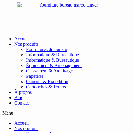
Passer
au
contenu
Accueil
Nos produits
Fournitures de bureau
Informatique & Bureautique
Informatique & Bureautique
Équipement & Aménagement
Classement & Archivage
Papeterie
Courrier & Expédition
Cartouches & Toners
À propos
Blog
Contact
Menu
Accueil
Nos produits