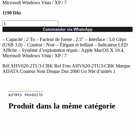
Microsoft Windows Vista / XP / 7
1190
Dhs
quantité
de
Commander via WhatsApp
Disque
dur
– Capacité : 2 To – Facteur de forme : 2.5″ – Interface : 5.0 Gbps
Externe
(USB 3.0) – Couleur : Noir – Élégant et brillant – Indicateur LED
ADATA
Affiche – Système d’exploitation requis : Apple MacOS X 10.4,
DashDrive
Microsoft Windows Vista / XP / 7
HV620
Réf AHV620-2TU3-CBK Ref Frns AHV620-2TU3-CBK Marque
2To
ADATA Couleur Noir Disque Dur 2000 Go Nbr d’unités 1
Noir
AUTRES PRODUITS
Produit dans la même catégorie