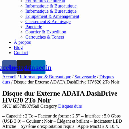
Fournitures de bureau
Informatique & Bureautique
Informatique & Bureautique
Équipement & Aménagement
Classement & Archivage
Papeterie
Courrier & Expédition
Cartouches & Toners
À propos
Blog
Contact
acebook
Instagram
Linkedin
Accueil
/
Informatique & Bureautique
/
Sauvegarde
/
Disques
durs
/ Disque dur Externe ADATA DashDrive HV620 2To Noir
Disque dur Externe ADATA DashDrive
HV620 2To Noir
SKU
a957d937f6a8
Category
Disques durs
– Capacité : 2 To – Facteur de forme : 2.5″ – Interface : 5.0 Gbps
(USB 3.0) – Couleur : Noir – Élégant et brillant – Indicateur LED
Affiche – Système d’exploitation requis : Apple MacOS X 10.4,