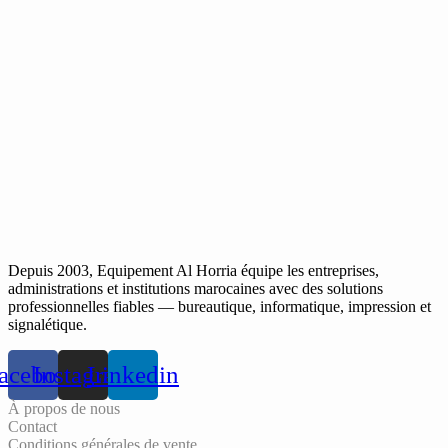
Depuis 2003, Equipement Al Horria équipe les entreprises,
administrations et institutions marocaines avec des solutions
professionnelles fiables — bureautique, informatique, impression et
signalétique.
acebook
Instagram
Linkedin
À propos de nous
Contact
Conditions générales de vente