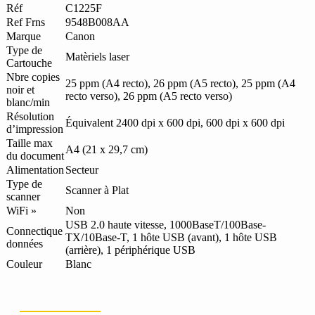
automatique
Réf
C1225F
9548B008AA
Ref Frns
9548B008AA
Marque
Canon
Type de
Matèriels laser
Cartouche
Nbre copies
25 ppm (A4 recto), 26 ppm (A5 recto), 25 ppm (A4
noir et
recto verso), 26 ppm (A5 recto verso)
blanc/min
Résolution
Équivalent 2400 dpi x 600 dpi, 600 dpi x 600 dpi
d’impression
Taille max
A4 (21 x 29,7 cm)
du document
Alimentation
Secteur
Type de
Scanner à Plat
scanner
WiFi »
Non
USB 2.0 haute vitesse, 1000BaseT/100Base-
Connectique
TX/10Base-T, 1 hôte USB (avant), 1 hôte USB
données
(arrière), 1 périphérique USB
Couleur
Blanc