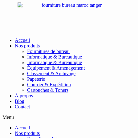
Passer
au
contenu
Accueil
Nos produits
Fournitures de bureau
Informatique & Bureautique
Informatique & Bureautique
Équipement & Aménagement
Classement & Archivage
Papeterie
Courrier & Expédition
Cartouches & Toners
À propos
Blog
Contact
Menu
Accueil
Nos produits