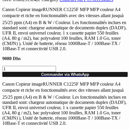
Canon Copieur imageRUNNER C1225F MFP MFP couleur A4
compacte et riche en fonctionnalités avec des vitesses allant jusquà
25/25 ppm (A4) en B & W / Couleur. Les fonctionnalités inclues en
standard sont: chargeur automatique de documents duplex (DADF),
UFR II, envoi universel couleur, 1 x cassette papier 550 feuilles
(A4, 80 g / m2), bac polyvalent 100 feuilles, RAM 1.0 Go, toner
(CMJN) ), Unité de batterie, réseau 1000Base-T / 100Base-TX /
10Base-T et connectivité USB 2.0.
9080
Dhs
quantité
de
Commander via WhatsApp
Copieur
multifonctions
Canon Copieur imageRUNNER C1225F MFP MFP couleur A4
laser
compacte et riche en fonctionnalités avec des vitesses allant jusquà
A4
25/25 ppm (A4) en B & W / Couleur. Les fonctionnalités inclues en
CANON
standard sont: chargeur automatique de documents duplex (DADF),
ImageRunner
UFR II, envoi universel couleur, 1 x cassette papier 550 feuilles
C1225F
(A4, 80 g / m2), bac polyvalent 100 feuilles, RAM 1.0 Go, toner
4en1
(CMJN) ), Unité de batterie, réseau 1000Base-T / 100Base-TX /
Recto
10Base-T et connectivité USB 2.0.
verso