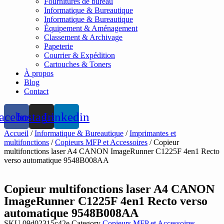
Fournitures de bureau
Informatique & Bureautique
Informatique & Bureautique
Équipement & Aménagement
Classement & Archivage
Papeterie
Courrier & Expédition
Cartouches & Toners
À propos
Blog
Contact
acebook
Instagram
Linkedin
Accueil
/
Informatique & Bureautique
/
Imprimantes et
multifonctions
/
Copieurs MFP et Accessoires
/ Copieur
multifonctions laser A4 CANON ImageRunner C1225F 4en1 Recto
verso automatique 9548B008AA
Copieur multifonctions laser A4 CANON
ImageRunner C1225F 4en1 Recto verso
automatique 9548B008AA
SKU
09d02315c42e
Category
Copieurs MFP et Accessoires