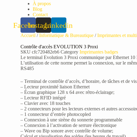
À propos
Blog
Contact
Facebook
Instagram
Linkedin
Accueil
/
Informatique & Bureautique
/
Imprimantes et multi
Contrôle d'accès EVOLUTION 3 Proxi
SKU
cfc720482eb6
Category
Imprimantes badges
Le terminal Evolution 3 Proxi communique par Ethernet 10 B
L’utilisation de cette norme permet la connexion, sur le mêm
RS485
– Terminal de contrôle d’accès, d’horaire, de tâches et de visi
– Lecteur proximité liaison Ethernet
– Écran graphique 128 x 64 avec rétro-éclairage;
– Lecteur RFID intégré
– Clavier avec 18 touches
– 2 connecteurs pour les lecteurs externes et autres accessoir
– 1 connecteur d’entrée photocopled
– Connexion à une sirène du sonnerie programmable
– Connexion à l’activation de serrure électronique
– Wave ou Bip sonore avec contrôle de volume;
Calcul et visualisation des soldes (les heures de travail)