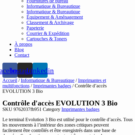
Fournitures de bureau
Informatique & Bureautique
Informatique & Bureautique
Équipement & Aménagement
Classement & Archivage
Papeterie
Courrier & Expédition
Cartouches & Toners
À propos
Blog
Contact
acebook
Instagram
Linkedin
Accueil
/
Informatique & Bureautique
/
Imprimantes et
multifonctions
/
Imprimantes badges
/ Contrôle d’accès
EVOLUTION 3 Bio
Contrôle d'accès EVOLUTION 3 Bio
SKU
9762037fb951
Category
Imprimantes badges
Le terminal Evolution 3 Bio est utilisé pour le contrôle d’accès. Tous
les mouvements à l’intérieur des zones critiques peuvent
facilement être contrôlés et être enregistrés dans une base de