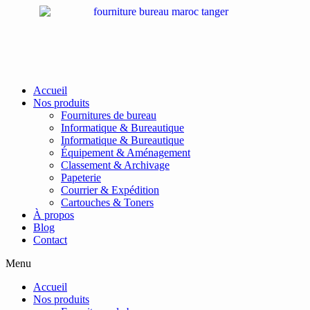
Passer
au
contenu
Accueil
Nos produits
Fournitures de bureau
Informatique & Bureautique
Informatique & Bureautique
Équipement & Aménagement
Classement & Archivage
Papeterie
Courrier & Expédition
Cartouches & Toners
À propos
Blog
Contact
Menu
Accueil
Nos produits