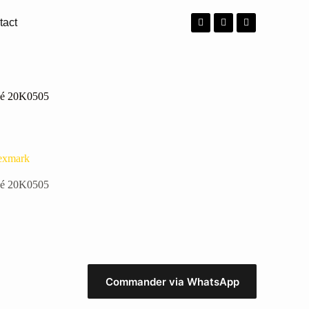
tact
agé 20K0505
exmark
agé 20K0505
Commander via WhatsApp