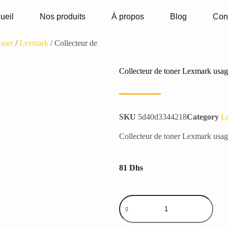
ueil
Nos produits
À propos
Blog
Con
aser
/
Lexmark
/ Collecteur de
Collecteur de toner Lexmark us
SKU
5d40d3344218
Category
L
Collecteur de toner Lexmark us
81
Dhs