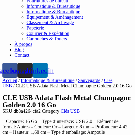
Fournitures de bureau
Informatique & Bureautique
Informatique & Bureautique
Équipement & Aménagement
Classement & Archivage
Papeterie
Courrier & Expédition
Cartouches & Toners
À propos
Blog
Contact
acebook
Instagram
Linkedin
Accueil
/
Informatique & Bureautique
/
Sauvegarde
/
Clés
USB
/ CLE USB Adata Flash Metal Champagne Golden 2.0 16 Go
CLE USB Adata Flash Metal Champagne
Golden 2.0 16 Go
SKU
db8a4264cfa2
Category
Clés USB
– Capacité: 16 Go – Type d’interface: USB 2.0 – Elément de
format: Autres – Couleur: Or – Largeur: 8 mm – Profondeur: 4,42
cm – Hauteur: 1,68 cm – Type d’emballage: Ampoule