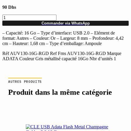
90
Dhs
quantité
de
Commander via WhatsApp
CLE
USB
– Capacité: 16 Go – Type d’interface: USB 2.0 – Elément de
Adata
format: Autres – Couleur: Or – Largeur: 8 mm – Profondeur: 4,42
Flash
cm – Hauteur: 1,68 cm – Type d’emballage: Ampoule
Metal
Réf AUV130-16G-RGD Ref Frns AUV130-16G-RGD Marque
Champagne
ADATA Couleur Gris métallisé capacité 16Go Nbr d’unités 1
Golden
2.0 16
Go
AUTRES PRODUITS
Produit dans la même catégorie