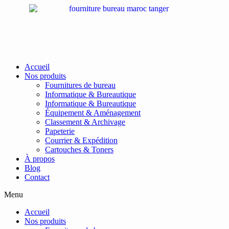
Passer
au
contenu
Accueil
Nos produits
Fournitures de bureau
Informatique & Bureautique
Informatique & Bureautique
Équipement & Aménagement
Classement & Archivage
Papeterie
Courrier & Expédition
Cartouches & Toners
À propos
Blog
Contact
Menu
Accueil
Nos produits