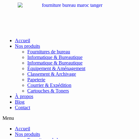
Passer
au
contenu
Accueil
Nos produits
Fournitures de bureau
Informatique & Bureautique
Informatique & Bureautique
Équipement & Aménagement
Classement & Archivage
Papeterie
Courrier & Expédition
Cartouches & Toners
À propos
Blog
Contact
Menu
Accueil
Nos produits