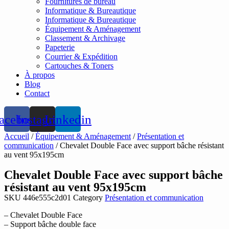
Fournitures de bureau
Informatique & Bureautique
Informatique & Bureautique
Équipement & Aménagement
Classement & Archivage
Papeterie
Courrier & Expédition
Cartouches & Toners
À propos
Blog
Contact
acebook
Instagram
Linkedin
Accueil
/
Équipement & Aménagement
/
Présentation et
communication
/ Chevalet Double Face avec support bâche résistant
au vent 95x195cm
Chevalet Double Face avec support bâche
résistant au vent 95x195cm
SKU
446e555c2d01
Category
Présentation et communication
– Chevalet Double Face
– Support bâche double face