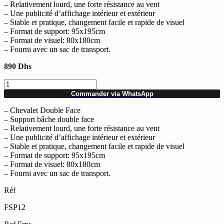
– Relativement lourd, une forte résistance au vent
– Une publicité d’affichage intérieur et extérieur
– Stable et pratique, changement facile et rapide de visuel
– Format de support: 95x195cm
– Format de visuel: 80x180cm
– Fourni avec un sac de transport.
890
Dhs
quantité
de
Commander via WhatsApp
Chevalet
Double
– Chevalet Double Face
Face
– Support bâche double face
avec
– Relativement lourd, une forte résistance au vent
support
– Une publicité d’affichage intérieur et extérieur
bâche
– Stable et pratique, changement facile et rapide de visuel
résistant
– Format de support: 95x195cm
au
– Format de visuel: 80x180cm
vent
– Fourni avec un sac de transport.
95x195cm
Réf
FSP12