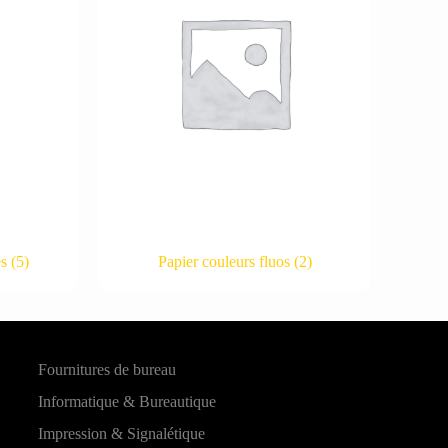
es
(5)
Papier couleurs fluos
(2)
Fournitures de bureau
Informatique & Bureautique
Impression & Signalétique