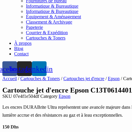
Fournitures de bureau
Informatique & Bureautique
Informatique & Bureautique
Équipement & Aménagement
Classement & Archivage
Papeterie
Courrier & Expédition
Cartouches & Toners
À propos
Blog
Contact
acebook
Instagram
Linkedin
Accueil
/
Cartouches & Toners
/
Cartouches jet d'encre
/
Epson
/ Cart
Cartouche jet d'encre Epson C13T061440
SKU
07e4f1e504df
Category
Epson
Les encres DURABrite Ultra représentent une avancée majeure dans la te
lumière accrue et des résistances au gaz et à leau exceptionnelles.
150
Dhs