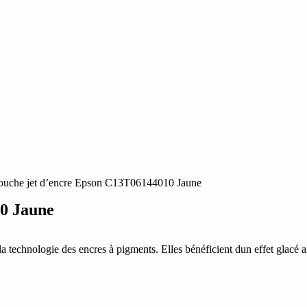
ouche jet d’encre Epson C13T06144010 Jaune
10 Jaune
chnologie des encres à pigments. Elles bénéficient dun effet glacé amé