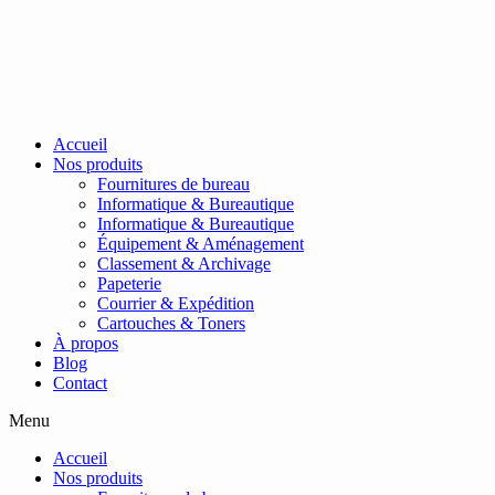
Passer
au
contenu
Accueil
Nos produits
Fournitures de bureau
Informatique & Bureautique
Informatique & Bureautique
Équipement & Aménagement
Classement & Archivage
Papeterie
Courrier & Expédition
Cartouches & Toners
À propos
Blog
Contact
Menu
Accueil
Nos produits