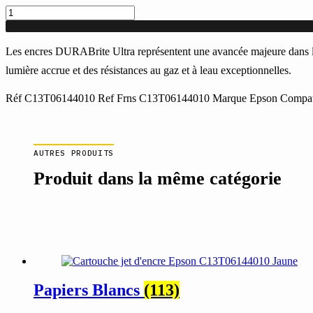
quantité
de
Cartouche
jet
Les encres DURABrite Ultra représentent une avancée majeure dans la te
d'encre
lumière accrue et des résistances au gaz et à leau exceptionnelles.
Epson
C13T06144010
Réf C13T06144010 Ref Frns C13T06144010 Marque Epson Compatib
Jaune
AUTRES PRODUITS
Produit dans la même catégorie
Papiers Blancs
(113)