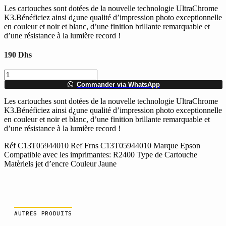
Les cartouches sont dotées de la nouvelle technologie UltraChrome
K3.Bénéficiez ainsi d¿une qualité d’impression photo exceptionnelle
en couleur et noir et blanc, d’une finition brillante remarquable et
d’une résistance à la lumière record !
190
Dhs
quantité
de
Commander via WhatsApp
Cartouche
jet
Les cartouches sont dotées de la nouvelle technologie UltraChrome
d'encre
K3.Bénéficiez ainsi d¿une qualité d’impression photo exceptionnelle
Epson
en couleur et noir et blanc, d’une finition brillante remarquable et
C13T05944010
d’une résistance à la lumière record !
Jaune
Réf C13T05944010 Ref Frns C13T05944010 Marque Epson
Compatible avec les imprimantes: R2400 Type de Cartouche
Matèriels jet d’encre Couleur Jaune
AUTRES PRODUITS