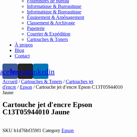
Fournitures de bureau
Informatique & Bureautique
Informatique & Bureautique
Équipement & Aménagement
Classement & Archivage
Papeterie
Courrier & Expédition
Cartouches & Toners
À propos
Blog
Contact
acebook
Instagram
Linkedin
Accueil
/
Cartouches & Toners
/
Cartouches jet
d'encre
/
Epson
/ Cartouche jet d’encre Epson C13T05944010
Jaune
Cartouche jet d'encre Epson
C13T05944010 Jaune
SKU
b1d76bf359f1
Category
Epson