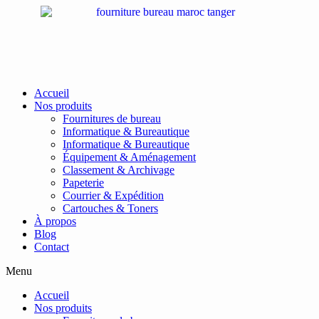
Passer
au
contenu
Accueil
Nos produits
Fournitures de bureau
Informatique & Bureautique
Informatique & Bureautique
Équipement & Aménagement
Classement & Archivage
Papeterie
Courrier & Expédition
Cartouches & Toners
À propos
Blog
Contact
Menu
Accueil
Nos produits