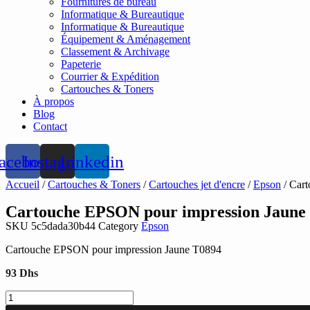
Fournitures de bureau
Informatique & Bureautique
Informatique & Bureautique
Équipement & Aménagement
Classement & Archivage
Papeterie
Courrier & Expédition
Cartouches & Toners
À propos
Blog
Contact
acebook
Instagram
Linkedin
Accueil
/
Cartouches & Toners
/
Cartouches jet d'encre
/
Epson
/ Car
Cartouche EPSON pour impression Jaune
SKU
5c5dada30b44
Category
Epson
Cartouche EPSON pour impression Jaune T0894
93
Dhs
quantité
de