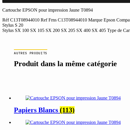
Cartouche
EPSON
Cartouche EPSON pour impression Jaune T0894
pour
Réf C13T08944010 Ref Frns C13T08944010 Marque Epson Compatib
impression
Stylus S 20
Jaune
Stylus SX 100 SX 105 SX 200 SX 205 SX 400 SX 405 Type de Cartouc
T0894
AUTRES PRODUITS
Produit dans la même catégorie
Papiers Blancs
(113)