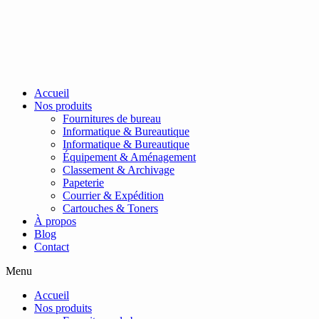
Passer
au
contenu
Accueil
Nos produits
Fournitures de bureau
Informatique & Bureautique
Informatique & Bureautique
Équipement & Aménagement
Classement & Archivage
Papeterie
Courrier & Expédition
Cartouches & Toners
À propos
Blog
Contact
Menu
Accueil
Nos produits