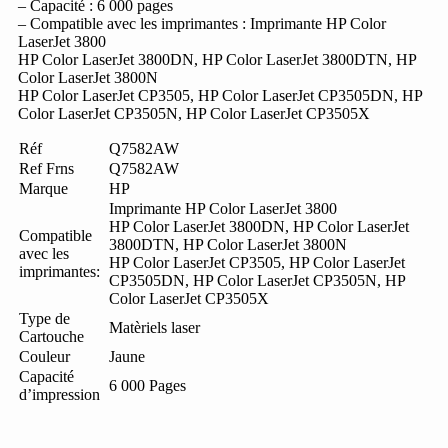
– Capacité : 6 000 pages
– Compatible avec les imprimantes : Imprimante HP Color
LaserJet 3800
HP Color LaserJet 3800DN, HP Color LaserJet 3800DTN, HP
Color LaserJet 3800N
HP Color LaserJet CP3505, HP Color LaserJet CP3505DN, HP
Color LaserJet CP3505N, HP Color LaserJet CP3505X
Réf
Q7582AW
Ref Frns
Q7582AW
Marque
HP
Imprimante HP Color LaserJet 3800
HP Color LaserJet 3800DN, HP Color LaserJet
Compatible
3800DTN, HP Color LaserJet 3800N
avec les
HP Color LaserJet CP3505, HP Color LaserJet
imprimantes:
CP3505DN, HP Color LaserJet CP3505N, HP
Color LaserJet CP3505X
Type de
Matèriels laser
Cartouche
Couleur
Jaune
Capacité
6 000 Pages
d’impression