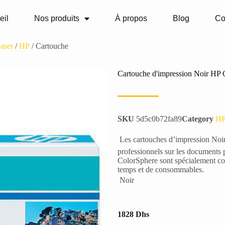
eil
Nos produits
À propos
Blog
Co
aser
/
HP
/ Cartouche
Cartouche d'impression Noir HP 
SKU
5d5c0b72fa89
Category
H
 Les cartouches d’impression No
professionnels sur les documents 
ColorSphere sont spécialement con
temps et de consommables.
 Noir
1828
Dhs