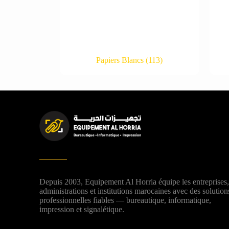
Papiers Blancs
(113)
Depuis 2003, Equipement Al Horria équipe les entreprises
administrations et institutions marocaines avec des solution
professionnelles fiables — bureautique, informatique,
impression et signalétique.