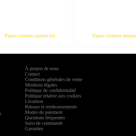
Papier couleurs pastels
(4)
Papier couleurs intens
À propos de nous
Contact
Conditions générales de vente
Mentions légales
Politique de confidentialité
Politique relative aux cookies
Livraison
Retours et remboursements
,
Modes de paiement
s
Questions fréquentes
Suivi de commande
Garanties