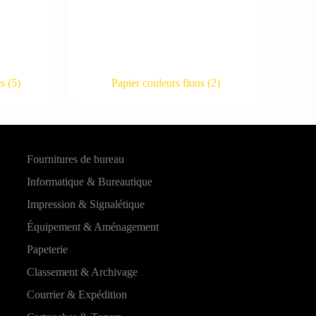
es
(5)
Papier couleurs fluos
(2)
Fournitures de bureau
Informatique & Bureautique
Impression & Signalétique
Équipement & Aménagement
Papeterie
Classement & Archivage
Courrier & Expédition