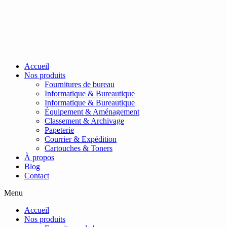
Passer
au
contenu
Accueil
Nos produits
Fournitures de bureau
Informatique & Bureautique
Informatique & Bureautique
Équipement & Aménagement
Classement & Archivage
Papeterie
Courrier & Expédition
Cartouches & Toners
À propos
Blog
Contact
Menu
Accueil
Nos produits