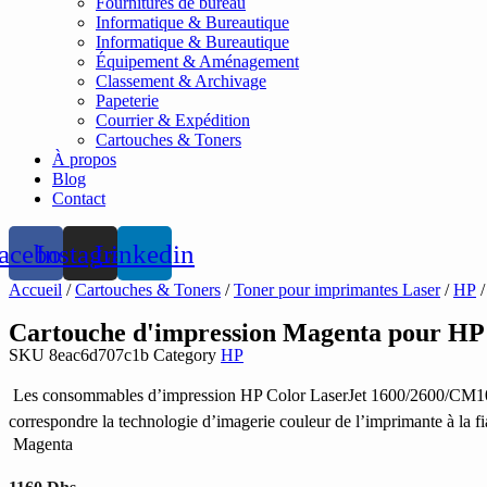
Fournitures de bureau
Informatique & Bureautique
Informatique & Bureautique
Équipement & Aménagement
Classement & Archivage
Papeterie
Courrier & Expédition
Cartouches & Toners
À propos
Blog
Contact
acebook
Instagram
Linkedin
Accueil
/
Cartouches & Toners
/
Toner pour imprimantes Laser
/
HP
/
Cartouche d'impression Magenta pour HP 
SKU
8eac6d707c1b
Category
HP
 Les consommables d’impression HP Color LaserJet 1600/2600/CM1015 
correspondre la technologie d’imagerie couleur de l’imprimante à la fi
 Magenta