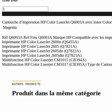
1160
Dhs
quantité
de
Cartouche
d'impression
Cartouche d’impression HP Color LaserJet Q6003A avec toner Colo
Magenta
 Magenta
pour
HP
Réf Q6003A Ref Frns Q6003A Marque HP Compatible avec les impr
Color
Imprimante HP Color LaserJet 2600n (Q6455A)
LaserJet
Imprimante HP Color LaserJet 2605 (Q7821A)
(Réf
Imprimante HP Color LaserJet 2605dn (Q7822A)
:
Imprimante HP Color LaserJet 2605dtn (Q7823A)
Q6003A)
Multifonction HP Color Laserjet CM1015 (CB394A)
Multifonction HP Color Laserjet CM1017 (CB395A) Type de Cartouch
AUTRES PRODUITS
Produit dans la même catégorie