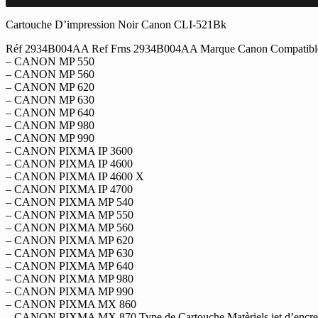
Cartouche
D'impression
Cartouche D’impression Noir Canon CLI-521Bk
Cyan
Réf 2934B004AA Ref Frns 2934B004AA Marque Canon Compatible
Canon
– CANON MP 550
CLI-
– CANON MP 560
521C
– CANON MP 620
– CANON MP 630
– CANON MP 640
– CANON MP 980
– CANON MP 990
– CANON PIXMA IP 3600
– CANON PIXMA IP 4600
– CANON PIXMA IP 4600 X
– CANON PIXMA IP 4700
– CANON PIXMA MP 540
– CANON PIXMA MP 550
– CANON PIXMA MP 560
– CANON PIXMA MP 620
– CANON PIXMA MP 630
– CANON PIXMA MP 640
– CANON PIXMA MP 980
– CANON PIXMA MP 990
– CANON PIXMA MX 860
– CANON PIXMA MX 870 Type de Cartouche Matèriels jet d’encre