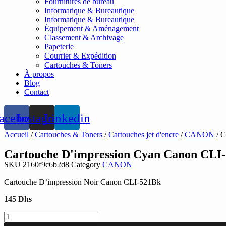
Fournitures de bureau
Informatique & Bureautique
Informatique & Bureautique
Équipement & Aménagement
Classement & Archivage
Papeterie
Courrier & Expédition
Cartouches & Toners
À propos
Blog
Contact
acebook
Instagram
Linkedin
Accueil
/
Cartouches & Toners
/
Cartouches jet d'encre
/
CANON
/ C
Cartouche D'impression Cyan Canon CLI
SKU
2160f9c6b2d8
Category
CANON
Cartouche D’impression Noir Canon CLI-521Bk
145
Dhs
quantité
de