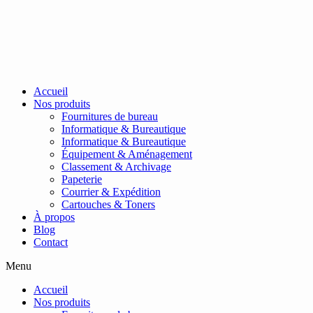
Passer
au
contenu
Accueil
Nos produits
Fournitures de bureau
Informatique & Bureautique
Informatique & Bureautique
Équipement & Aménagement
Classement & Archivage
Papeterie
Courrier & Expédition
Cartouches & Toners
À propos
Blog
Contact
Menu
Accueil
Nos produits