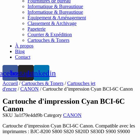
Fournitures de bureau
Informatique & Bureautique
Informatique & Bureautique
Équipement & Aménagement
Classement & Archivage
Papeterie
Courrier & Expédition
Cartouches & Toners
À propos
Blog
Contact
acebook
Instagram
Linkedin
Accueil
/
Cartouches & Toners
/
Cartouches jet
d'encre
/
CANON
/ Cartouche d’impression Cyan BCI-6C Canon
Cartouche d'impression Cyan BCI-6C
Canon
SKU
3a1f79e4dd9b
Category
CANON
Cartouche d’impression Cyan BCI-6C Canon. Compatible avec les
imprimantes : BJC-8200 S800 S820 S820D S830D S900 S9000