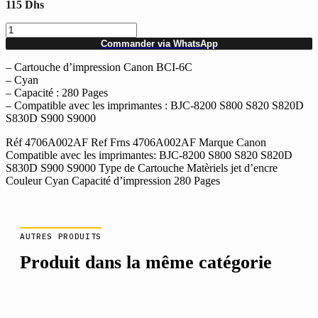
115
Dhs
quantité
de
Commander via WhatsApp
Cartouche
d'impression
– Cartouche d’impression Canon BCI-6C
Cyan
– Cyan
BCI-
– Capacité : 280 Pages
6C
– Compatible avec les imprimantes : BJC-8200 S800 S820 S820D
Canon
S830D S900 S9000
Réf 4706A002AF Ref Frns 4706A002AF Marque Canon
Compatible avec les imprimantes: BJC-8200 S800 S820 S820D
S830D S900 S9000 Type de Cartouche Matèriels jet d’encre
Couleur Cyan Capacité d’impression 280 Pages
AUTRES PRODUITS
Produit dans la même catégorie