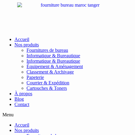
Passer
au
contenu
Accueil
Nos produits
Fournitures de bureau
Informatique & Bureautique
Informatique & Bureautique
Équipement & Aménagement
Classement & Archivage
Papeterie
Courrier & Expédition
Cartouches & Toners
À propos
Blog
Contact
Menu
Accueil
Nos produits