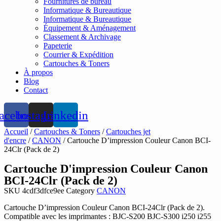
Fournitures de bureau
Informatique & Bureautique
Informatique & Bureautique
Équipement & Aménagement
Classement & Archivage
Papeterie
Courrier & Expédition
Cartouches & Toners
À propos
Blog
Contact
acebook
Instagram
Linkedin
Accueil
/
Cartouches & Toners
/
Cartouches jet
d'encre
/
CANON
/ Cartouche D’impression Couleur Canon BCI-
24Clr (Pack de 2)
Cartouche D'impression Couleur Canon
BCI-24Clr (Pack de 2)
SKU
4cdf3dfce9ee
Category
CANON
Cartouche D’impression Couleur Canon BCI-24Clr (Pack de 2).
Compatible avec les imprimantes : BJC-S200 BJC-S300 i250 i255