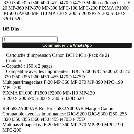
i320 i350 i355 i360 i450 i455 i470D i475D Multipass/Imageclass F-
20 MP-360 MP-370 MP-390 MPC-190 MPC-200 PIXMA iP1000
iP1500 iP2000 MP-110 MP-130 S-200 S-200SPx S-300 S-330 S-
330D 520
165
Dhs
quantité
de
Commander via WhatsApp
Cartouche
D'impression
– Cartouche d’impression Canon BCI-24Clr (Pack de 2)
Couleur
– Couleur
Canon
– Capacité : 150 x 2 pages
BCI-
– Compatible avec les imprimantes : BJC-S200 BJC-S300 i250 i255
24Clr
i320 i350 i355 i360 i450 i455 i470D i475D
(Pack
Multipass/Imageclass F-20 MP-360 MP-370 MP-390 MPC-190
de
MPC-200
2)
PIXMA iP1000 iP1500 iP2000 MP-110 MP-130
S-200 S-200SPx S-300 S-330 S-330D 520
Réf 6882A009AB Ref Frns 6882A009AB Marque Canon
Compatible avec les imprimantes: BJC-S200 BJC-S300 i250 i255
i320 i350 i355 i360 i450 i455 i470D i475D
Multipass/Imageclass F-20 MP-360 MP-370 MP-390 MPC-190
MPC-200