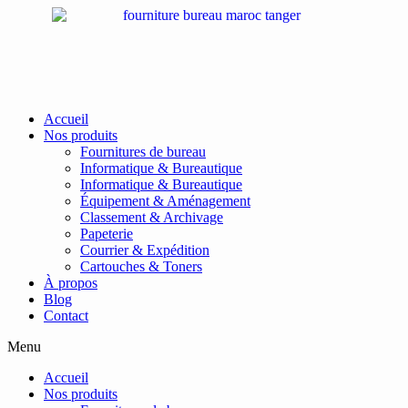
Passer
au
contenu
Accueil
Nos produits
Fournitures de bureau
Informatique & Bureautique
Informatique & Bureautique
Équipement & Aménagement
Classement & Archivage
Papeterie
Courrier & Expédition
Cartouches & Toners
À propos
Blog
Contact
Menu
Accueil
Nos produits