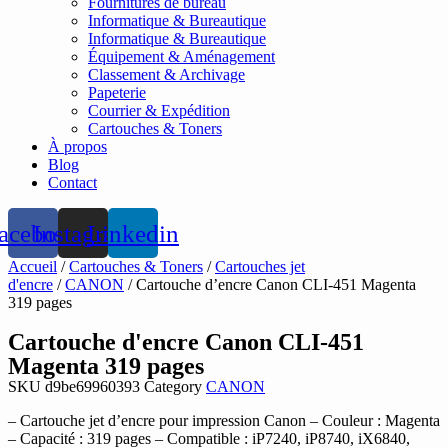
Fournitures de bureau
Informatique & Bureautique
Informatique & Bureautique
Équipement & Aménagement
Classement & Archivage
Papeterie
Courrier & Expédition
Cartouches & Toners
À propos
Blog
Contact
acebook
Instagram
Linkedin
Accueil
/
Cartouches & Toners
/
Cartouches jet
d'encre
/
CANON
/ Cartouche d’encre Canon CLI-451 Magenta
319 pages
Cartouche d'encre Canon CLI-451
Magenta 319 pages
SKU
d9be69960393
Category
CANON
– Cartouche jet d’encre pour impression Canon – Couleur : Magenta
– Capacité : 319 pages – Compatible : iP7240, iP8740, iX6840,