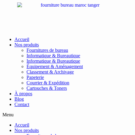
Passer
au
contenu
Accueil
Nos produits
Fournitures de bureau
Informatique & Bureautique
Informatique & Bureautique
Équipement & Aménagement
Classement & Archivage
Papeterie
Courrier & Expédition
Cartouches & Toners
À propos
Blog
Contact
Menu
Accueil
Nos produits