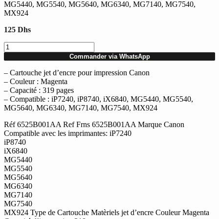
MG5440, MG5540, MG5640, MG6340, MG7140, MG7540,
MX924
125
Dhs
quantité
de
Commander via WhatsApp
Cartouche
d'encre
– Cartouche jet d’encre pour impression Canon
Canon
– Couleur : Magenta
CLI-
– Capacité : 319 pages
451
– Compatible : iP7240, iP8740, iX6840, MG5440, MG5540,
Magenta
MG5640, MG6340, MG7140, MG7540, MX924
319
Réf 6525B001AA Ref Frns 6525B001AA Marque Canon
pages
Compatible avec les imprimantes: iP7240
iP8740
iX6840
MG5440
MG5540
MG5640
MG6340
MG7140
MG7540
MX924 Type de Cartouche Matèriels jet d’encre Couleur Magenta