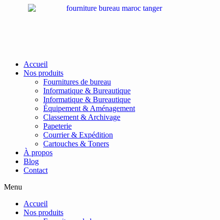
Passer
au
contenu
Accueil
Nos produits
Fournitures de bureau
Informatique & Bureautique
Informatique & Bureautique
Équipement & Aménagement
Classement & Archivage
Papeterie
Courrier & Expédition
Cartouches & Toners
À propos
Blog
Contact
Menu
Accueil
Nos produits