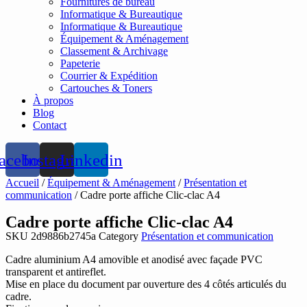
Fournitures de bureau
Informatique & Bureautique
Informatique & Bureautique
Équipement & Aménagement
Classement & Archivage
Papeterie
Courrier & Expédition
Cartouches & Toners
À propos
Blog
Contact
acebook
Instagram
Linkedin
Accueil
/
Équipement & Aménagement
/
Présentation et
communication
/ Cadre porte affiche Clic-clac A4
Cadre porte affiche Clic-clac A4
SKU
2d9886b2745a
Category
Présentation et communication
Cadre aluminium A4 amovible et anodisé avec façade PVC
transparent et antireflet.
Mise en place du document par ouverture des 4 côtés articulés du
cadre.