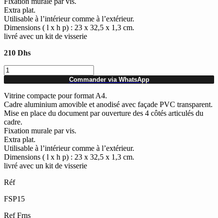
Fixation murale par vis.
Extra plat.
Utilisable à l’intérieur comme à l’extérieur.
Dimensions ( l x h p) : 23 x 32,5 x 1,3 cm.
livré avec un kit de visserie
210
Dhs
quantité
de
Commander via WhatsApp
Cadre
porte
Vitrine compacte pour format A4.
affiche
Cadre aluminium amovible et anodisé avec façade PVC transparent.
Clic-
Mise en place du document par ouverture des 4 côtés articulés du
clac
cadre.
A4
Fixation murale par vis.
Extra plat.
Utilisable à l’intérieur comme à l’extérieur.
Dimensions ( l x h p) : 23 x 32,5 x 1,3 cm.
livré avec un kit de visserie
Réf
FSP15
Ref Frns