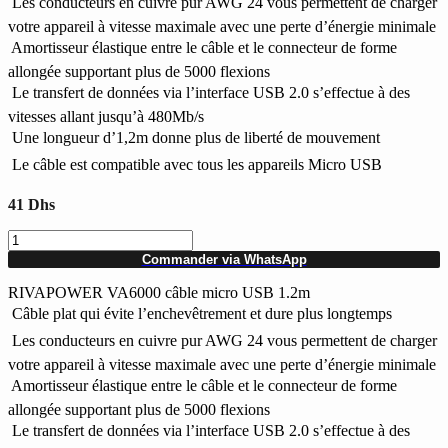
 Les conducteurs en cuivre pur AWG 24 vous permettent de charger
votre appareil à vitesse maximale avec une perte d’énergie minimale
 Amortisseur élastique entre le câble et le connecteur de forme
allongée supportant plus de 5000 flexions
 Le transfert de données via l’interface USB 2.0 s’effectue à des
vitesses allant jusqu’à 480Mb/s
 Une longueur d’1,2m donne plus de liberté de mouvement
 Le câble est compatible avec tous les appareils Micro USB
41
Dhs
quantité
de
Commander via WhatsApp
Câble
Micro
RIVAPOWER VA6000 câble micro USB 1.2m
USB
 Câble plat qui évite l’enchevêtrement et dure plus longtemps
1.2m
 Les conducteurs en cuivre pur AWG 24 vous permettent de charger
blanc
RIVAPOWER
votre appareil à vitesse maximale avec une perte d’énergie minimale
 Amortisseur élastique entre le câble et le connecteur de forme
allongée supportant plus de 5000 flexions
 Le transfert de données via l’interface USB 2.0 s’effectue à des