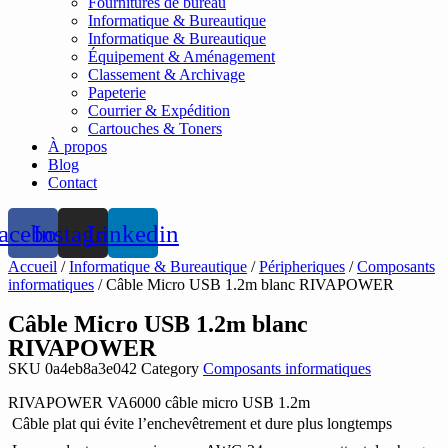
Fournitures de bureau
Informatique & Bureautique
Informatique & Bureautique
Équipement & Aménagement
Classement & Archivage
Papeterie
Courrier & Expédition
Cartouches & Toners
À propos
Blog
Contact
acebook
Instagram
Linkedin
Accueil
/
Informatique & Bureautique
/
Péripheriques
/
Composants
informatiques
/ Câble Micro USB 1.2m blanc RIVAPOWER
Câble Micro USB 1.2m blanc
RIVAPOWER
SKU
0a4eb8a3e042
Category
Composants informatiques
RIVAPOWER VA6000 câble micro USB 1.2m
 Câble plat qui évite l’enchevêtrement et dure plus longtemps