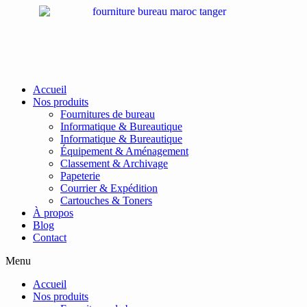
Passer
au
contenu
Accueil
Nos produits
Fournitures de bureau
Informatique & Bureautique
Informatique & Bureautique
Équipement & Aménagement
Classement & Archivage
Papeterie
Courrier & Expédition
Cartouches & Toners
À propos
Blog
Contact
Menu
Accueil
Nos produits