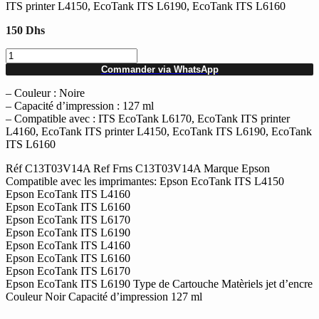
ITS printer L4150, EcoTank ITS L6190, EcoTank ITS L6160
150
Dhs
quantité
de
Commander via WhatsApp
Bouteille
d'encre
– Couleur : Noire
noire
– Capacité d’impression : 127 ml
Epson
– Compatible avec : ITS EcoTank L6170, EcoTank ITS printer
EcoTank
L4160, EcoTank ITS printer L4150, EcoTank ITS L6190, EcoTank
101
ITS L6160
(C13T03V14A)
Réf C13T03V14A Ref Frns C13T03V14A Marque Epson
Compatible avec les imprimantes: Epson EcoTank ITS L4150
Epson EcoTank ITS L4160
Epson EcoTank ITS L6160
Epson EcoTank ITS L6170
Epson EcoTank ITS L6190
Epson EcoTank ITS L4160
Epson EcoTank ITS L6160
Epson EcoTank ITS L6170
Epson EcoTank ITS L6190 Type de Cartouche Matèriels jet d’encre
Couleur Noir Capacité d’impression 127 ml