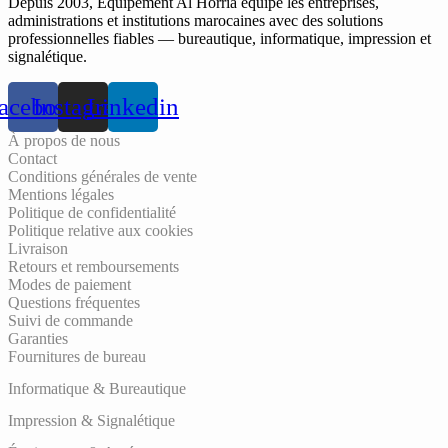
Depuis 2003, Equipement Al Horria équipe les entreprises,
administrations et institutions marocaines avec des solutions
professionnelles fiables — bureautique, informatique, impression et
signalétique.
acebook
Instagram
Linkedin
À propos de nous
Contact
Conditions générales de vente
Mentions légales
Politique de confidentialité
Politique relative aux cookies
Livraison
Retours et remboursements
Modes de paiement
Questions fréquentes
Suivi de commande
Garanties
Fournitures de bureau
Informatique & Bureautique
Impression & Signalétique