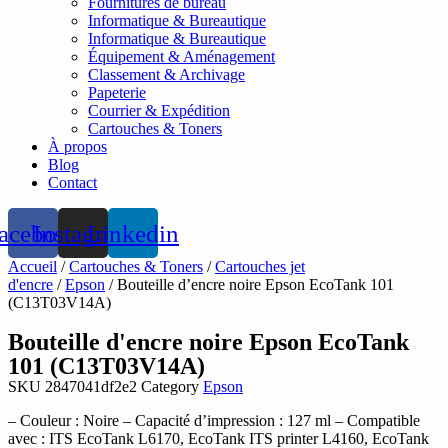
Fournitures de bureau
Informatique & Bureautique
Informatique & Bureautique
Équipement & Aménagement
Classement & Archivage
Papeterie
Courrier & Expédition
Cartouches & Toners
À propos
Blog
Contact
acebook
Instagram
Linkedin
Accueil
/
Cartouches & Toners
/
Cartouches jet
d'encre
/
Epson
/ Bouteille d’encre noire Epson EcoTank 101
(C13T03V14A)
Bouteille d'encre noire Epson EcoTank
101 (C13T03V14A)
SKU
2847041df2e2
Category
Epson
– Couleur : Noire – Capacité d’impression : 127 ml – Compatible
avec : ITS EcoTank L6170, EcoTank ITS printer L4160, EcoTank