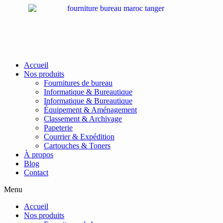
Passer
au
contenu
Accueil
Nos produits
Fournitures de bureau
Informatique & Bureautique
Informatique & Bureautique
Équipement & Aménagement
Classement & Archivage
Papeterie
Courrier & Expédition
Cartouches & Toners
À propos
Blog
Contact
Menu
Accueil
Nos produits