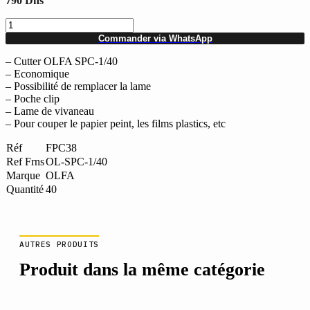
790
Dhs
quantité
de
Commander via WhatsApp
Boîte
de
– Cutter OLFA SPC-1/40
40
– Economique
cutters
– Possibilité de remplacer la lame
OLFA
– Poche clip
SPC-
– Lame de vivaneau
1/40
– Pour couper le papier peint, les films plastics, etc
Réf
FPC38
Ref Frns
OL-SPC-1/40
Marque
OLFA
Quantité
40
AUTRES PRODUITS
Produit dans la même catégorie