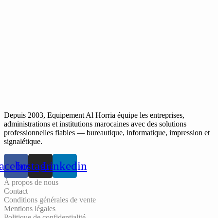
Depuis 2003, Equipement Al Horria équipe les entreprises,
administrations et institutions marocaines avec des solutions
professionnelles fiables — bureautique, informatique, impression et
signalétique.
acebook
Instagram
Linkedin
À propos de nous
Contact
Conditions générales de vente
Mentions légales
Politique de confidentialité