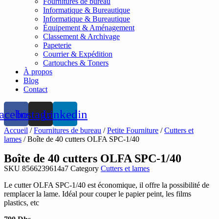
Fournitures de bureau
Informatique & Bureautique
Informatique & Bureautique
Équipement & Aménagement
Classement & Archivage
Papeterie
Courrier & Expédition
Cartouches & Toners
À propos
Blog
Contact
acebook
Instagram
Linkedin
Accueil
/
Fournitures de bureau
/
Petite Fourniture
/
Cutters et
lames
/ Boîte de 40 cutters OLFA SPC-1/40
Boîte de 40 cutters OLFA SPC-1/40
SKU
8566239614a7
Category
Cutters et lames
Le cutter OLFA SPC-1/40 est économique, il offre la possibilité de
remplacer la lame. Idéal pour couper le papier peint, les films
plastics, etc