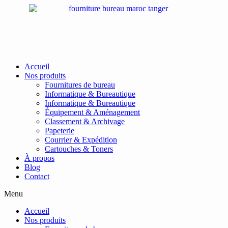
Passer
au
contenu
Accueil
Nos produits
Fournitures de bureau
Informatique & Bureautique
Informatique & Bureautique
Équipement & Aménagement
Classement & Archivage
Papeterie
Courrier & Expédition
Cartouches & Toners
À propos
Blog
Contact
Menu
Accueil
Nos produits