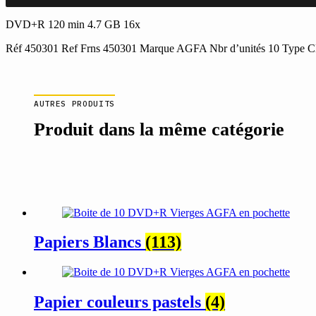
Boite
de
DVD+R 120 min 4.7 GB 16x
10
Réf 450301 Ref Frns 450301 Marque AGFA Nbr d’unités 10 Type
DVD+R
Vierges
AGFA
en
pochette
AUTRES PRODUITS
Produit dans la même catégorie
Papiers Blancs
(113)
Papier couleurs pastels
(4)