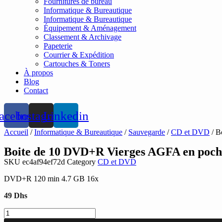
Fournitures de bureau
Informatique & Bureautique
Informatique & Bureautique
Équipement & Aménagement
Classement & Archivage
Papeterie
Courrier & Expédition
Cartouches & Toners
À propos
Blog
Contact
acebook
Instagram
Linkedin
Accueil
/
Informatique & Bureautique
/
Sauvegarde
/
CD et DVD
/ B
Boite de 10 DVD+R Vierges AGFA en poch
SKU
ec4af94ef72d
Category
CD et DVD
DVD+R 120 min 4.7 GB 16x
49
Dhs
quantité
de