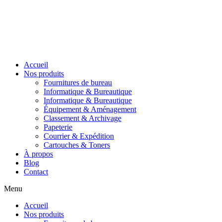
Passer
au
contenu
Accueil
Nos produits
Fournitures de bureau
Informatique & Bureautique
Informatique & Bureautique
Équipement & Aménagement
Classement & Archivage
Papeterie
Courrier & Expédition
Cartouches & Toners
À propos
Blog
Contact
Menu
Accueil
Nos produits