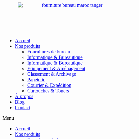
Passer
au
contenu
Accueil
Nos produits
Fournitures de bureau
Informatique & Bureautique
Informatique & Bureautique
Équipement & Aménagement
Classement & Archivage
Papeterie
Courrier & Expédition
Cartouches & Toners
À propos
Blog
Contact
Menu
Accueil
Nos produits