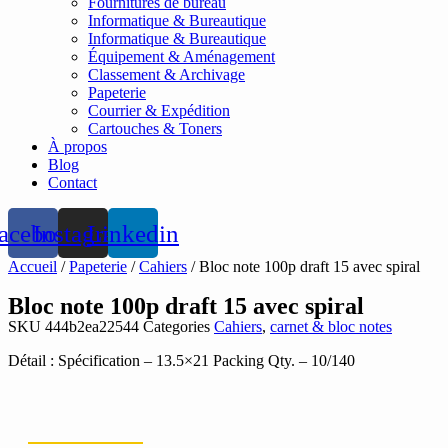
Fournitures de bureau
Informatique & Bureautique
Informatique & Bureautique
Équipement & Aménagement
Classement & Archivage
Papeterie
Courrier & Expédition
Cartouches & Toners
À propos
Blog
Contact
acebook
Instagram
Linkedin
Accueil
/
Papeterie
/
Cahiers
/ Bloc note 100p draft 15 avec spiral
Bloc note 100p draft 15 avec spiral
SKU
444b2ea22544
Categories
Cahiers
,
carnet & bloc notes
Détail : Spécification – 13.5×21 Packing Qty. – 10/140