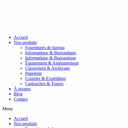
Passer
au
contenu
Accueil
Nos produits
Fournitures de bureau
Informatique & Bureautique
Informatique & Bureautique
Équipement & Aménagement
Classement & Archivage
Papeterie
Courrier & Expédition
Cartouches & Toners
À propos
Blog
Contact
Menu
Accueil
Nos produits