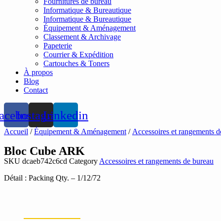
Fournitures de bureau
Informatique & Bureautique
Informatique & Bureautique
Équipement & Aménagement
Classement & Archivage
Papeterie
Courrier & Expédition
Cartouches & Toners
À propos
Blog
Contact
acebook
Instagram
Linkedin
Accueil
/
Équipement & Aménagement
/
Accessoires et rangements d
Bloc Cube ARK
SKU
dcaeb742c6cd
Category
Accessoires et rangements de bureau
Détail : Packing Qty. – 1/12/72