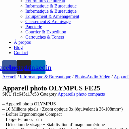
Fournitures de bureau
Informatique & Bureautique
Informatique & Bureautique
Équipement & Aménagement
Classement & Archivage
Papeterie
Courrier & Expédition
Cartouches & Toners
À propos
Blog
Contact
acebook
Instagram
Linkedin
Accueil
/
Informatique & Bureautique
/
Photo-Audio Vidéo
/
Apparei
Appareil photo OLYMPUS FE25
SKU
f1c645a17c53
Category
Appareils photo compacts
– Appareil photp OLYMPUS
– 10 Millions pixels +Zoom optique 3x (équivalent à 36-108mm*)
– Boîtier Ergonomique Compact
– Large Ecran 6,1 cm
– Détection de visage + Stabilisation d’image numérique