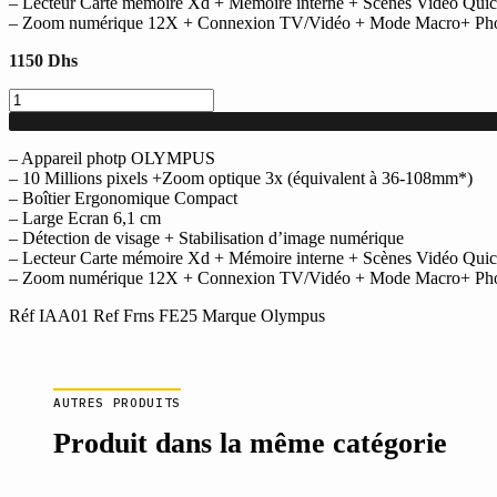
– Lecteur Carte mémoire Xd + Mémoire interne + Scènes Vidéo Qui
– Zoom numérique 12X + Connexion TV/Vidéo + Mode Macro+ Pho
1150
Dhs
quantité
de
Appareil
photo
– Appareil photp OLYMPUS
OLYMPUS
– 10 Millions pixels +Zoom optique 3x (équivalent à 36-108mm*)
FE25
– Boîtier Ergonomique Compact
– Large Ecran 6,1 cm
– Détection de visage + Stabilisation d’image numérique
– Lecteur Carte mémoire Xd + Mémoire interne + Scènes Vidéo Qui
– Zoom numérique 12X + Connexion TV/Vidéo + Mode Macro+ Pho
Réf IAA01 Ref Frns FE25 Marque Olympus
AUTRES PRODUITS
Produit dans la même catégorie