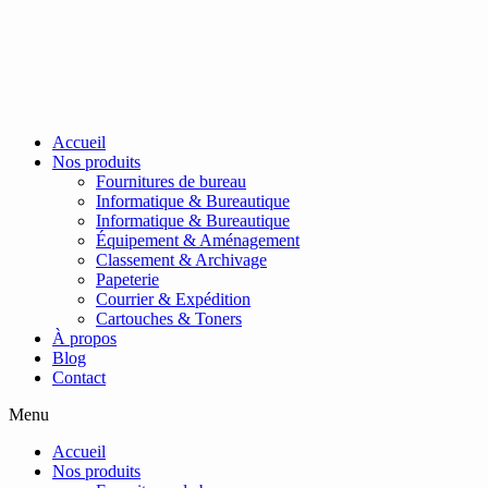
Passer
au
contenu
Accueil
Nos produits
Fournitures de bureau
Informatique & Bureautique
Informatique & Bureautique
Équipement & Aménagement
Classement & Archivage
Papeterie
Courrier & Expédition
Cartouches & Toners
À propos
Blog
Contact
Menu
Accueil
Nos produits