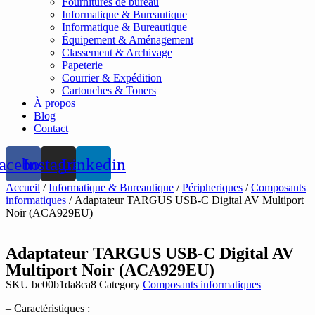
Fournitures de bureau
Informatique & Bureautique
Informatique & Bureautique
Équipement & Aménagement
Classement & Archivage
Papeterie
Courrier & Expédition
Cartouches & Toners
À propos
Blog
Contact
acebook
Instagram
Linkedin
Accueil
/
Informatique & Bureautique
/
Péripheriques
/
Composants
informatiques
/ Adaptateur TARGUS USB-C Digital AV Multiport
Noir (ACA929EU)
Adaptateur TARGUS USB-C Digital AV
Multiport Noir (ACA929EU)
SKU
bc00b1da8ca8
Category
Composants informatiques
– Caractéristiques :