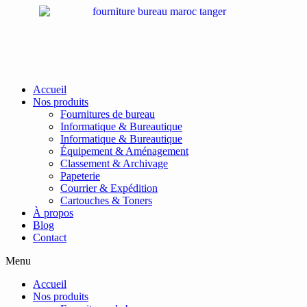
Passer
au
contenu
Accueil
Nos produits
Fournitures de bureau
Informatique & Bureautique
Informatique & Bureautique
Équipement & Aménagement
Classement & Archivage
Papeterie
Courrier & Expédition
Cartouches & Toners
À propos
Blog
Contact
Menu
Accueil
Nos produits