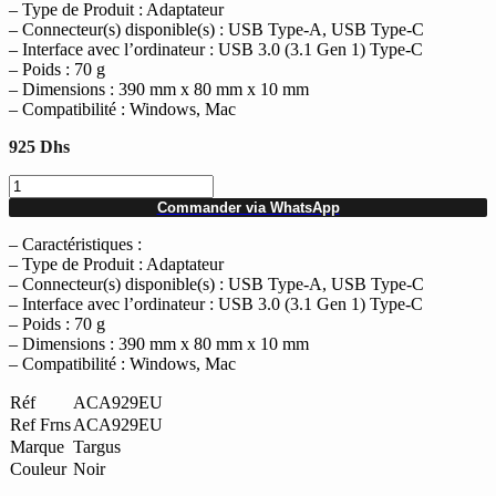
– Type de Produit : Adaptateur
– Connecteur(s) disponible(s) : USB Type-A, USB Type-C
– Interface avec l’ordinateur : USB 3.0 (3.1 Gen 1) Type-C
– Poids : 70 g
– Dimensions : 390 mm x 80 mm x 10 mm
– Compatibilité : Windows, Mac
925
Dhs
quantité
de
Commander via WhatsApp
Adaptateur
TARGUS
– Caractéristiques :
USB-
– Type de Produit : Adaptateur
C
– Connecteur(s) disponible(s) : USB Type-A, USB Type-C
Digital
– Interface avec l’ordinateur : USB 3.0 (3.1 Gen 1) Type-C
AV
– Poids : 70 g
Multiport
– Dimensions : 390 mm x 80 mm x 10 mm
Noir
– Compatibilité : Windows, Mac
(ACA929EU)
Réf
ACA929EU
Ref Frns
ACA929EU
Marque
Targus
Couleur
Noir