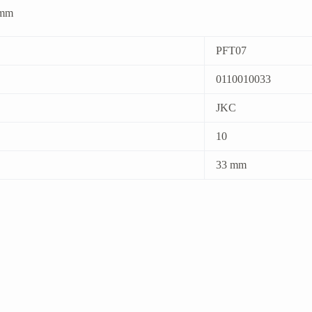
 mm
PFT07
0110010033
JKC
10
33 mm