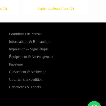
es
(5)
Papier couleurs fluos
(2)
Fournitures de bureau
Informatique & Bureautique
Impression & Signalétique
Équipement & Aménagement
Papeterie
Classement & Archivage
Courrier & Expédition
Cartouches & Toners