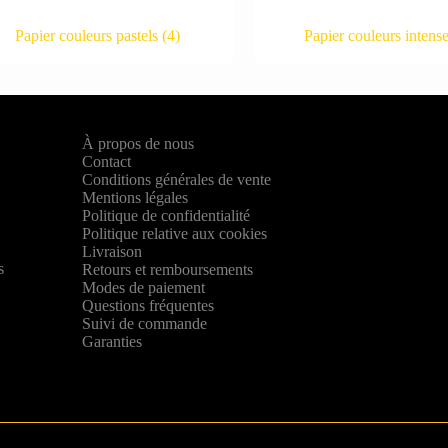
Papier couleurs pastels
(4)
Papier couleurs intens
À propos de nous
Contact
Conditions générales de vente
Mentions légales
Politique de confidentialité
Politique relative aux cookies
,
Livraison
s
Retours et remboursements
Modes de paiement
Questions fréquentes
Suivi de commande
Garanties